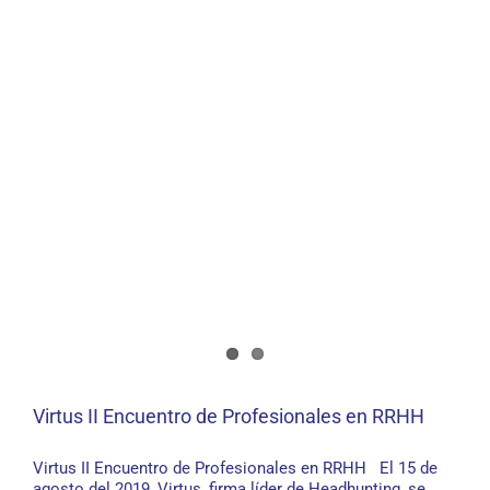
Virtus II Encuentro de Profesionales en RRHH
Virtus II Encuentro de Profesionales en RRHH
Virtus II Encuentro de Profesionales en RRHH El 15 de
agosto del 2019, Virtus, firma líder de Headhunting, se